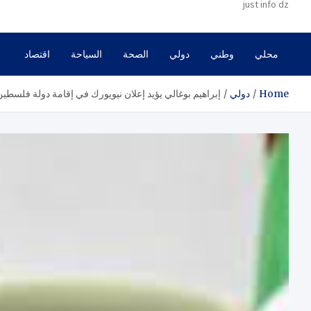
just info dz
محلي
وطني
دولي
الصحة
السياحة
اقتصاد
Home
دولي
إبراهيم بوغالي يؤيد إعلان نيويورك في إقامة دولة فلسطي