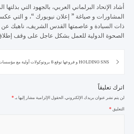
أشاد الإتحاد البرلماني العربي، بالجهود التي بذلتها
المشاورات و صياغة ” إعلان نيويورك “، و التي عك
ذات السيادة و عاصمتها القدس الشريف، ناهيك عن ا
الصحوة الدولية للعمل بشكل عاجل على وقف إطلاق ال
تصفّح
HOLDING SNS و فروعها توقع 8 بروتوكولات أولية مع مؤسسات دولية و إفريقية
المقالات
اترك تعليقاً
لن يتم نشر عنوان بريدك الإلكتروني.
الحقول الإلزامية مشار إليها بـ
*
التعليق
*