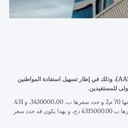
أعلنت وزارة السكن والعمران والمدينة عن جملة من القرارات الهامة المتعلقة بصيغة السكن عدل 3 (AADL 3)، وذلك في إطار تسهيل استفادة المواطنين
أولى للمستفيدين.
حيث قُدِّرت الدفعة الأولى بـ 343 ألف دينار جزائري بالنسبة للسكنات المكونة من ثلاث غرف التي تبلغ مساحتها 70 م2 و حدد سعرها ب، 3430000،00، و 431
ألفًا و500 دينار جزائري بالنسبة للسكنات المكونة من أربع غرف بمساحة 85 م2، هذه الأخيرة التي يبلغ بسعرها ب 4315000.00 دج، و بهذا يكون قد حدد سعر