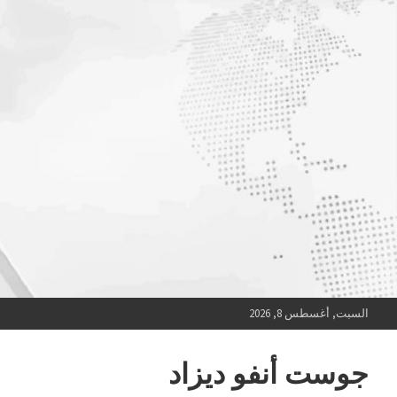
Ski
t
conten
السبت, أغسطس 8, 2026
جوست أنفو ديزاد